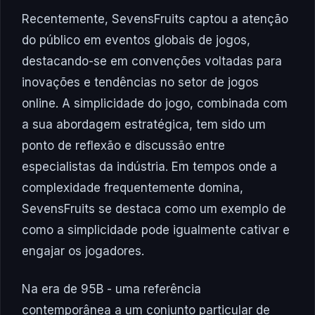
Recentemente, SevensFruits captou a atenção
do público em eventos globais de jogos,
destacando-se em convenções voltadas para
inovações e tendências no setor de jogos
online. A simplicidade do jogo, combinada com
a sua abordagem estratégica, tem sido um
ponto de reflexão e discussão entre
especialistas da indústria. Em tempos onde a
complexidade frequentemente domina,
SevensFruits se destaca como um exemplo de
como a simplicidade pode igualmente cativar e
engajar os jogadores.
Na era de 95B - uma referência
contemporânea a um conjunto particular de