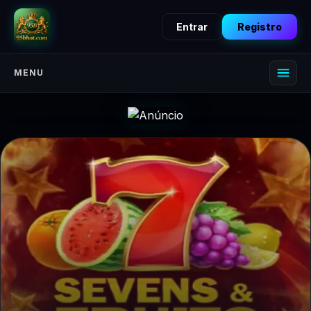
Entrar
Registro
MENU