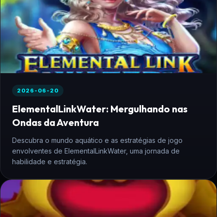
2026-06-20
ElementalLinkWater: Mergulhando nas
Ondas da Aventura
Descubra o mundo aquático e as estratégias de jogo
envolventes de ElementalLinkWater, uma jornada de
habilidade e estratégia.