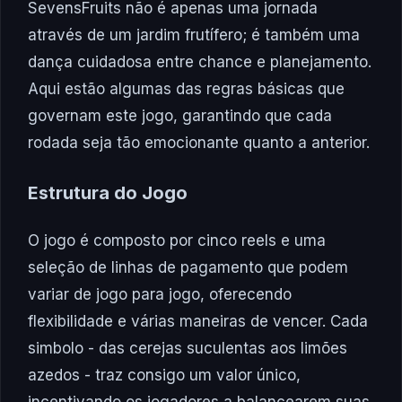
SevensFruits não é apenas uma jornada
através de um jardim frutífero; é também uma
dança cuidadosa entre chance e planejamento.
Aqui estão algumas das regras básicas que
governam este jogo, garantindo que cada
rodada seja tão emocionante quanto a anterior.
Estrutura do Jogo
O jogo é composto por cinco reels e uma
seleção de linhas de pagamento que podem
variar de jogo para jogo, oferecendo
flexibilidade e várias maneiras de vencer. Cada
simbolo - das cerejas suculentas aos limões
azedos - traz consigo um valor único,