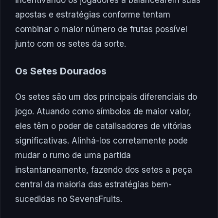
incentivando os jogadores a balancearem suas
apostas e estratégias conforme tentam
combinar o maior número de frutas possível
junto com os setes da sorte.
Os Setes Dourados
Os setes são um dos principais diferenciais do
jogo. Atuando como símbolos de maior valor,
eles têm o poder de catalisadores de vitórias
significativas. Alinhá-los corretamente pode
mudar o rumo de uma partida
instantaneamente, fazendo dos setes a peça
central da maioria das estratégias bem-
sucedidas no SevensFruits.