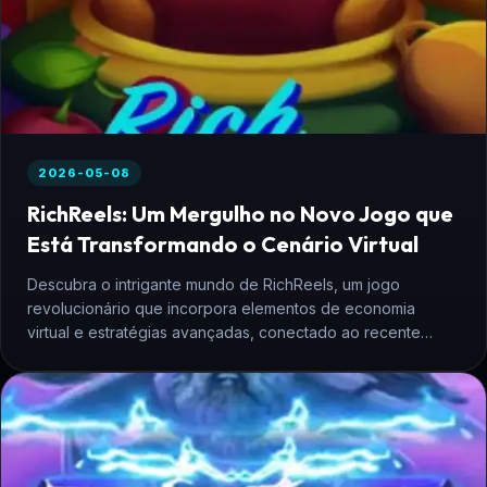
2026-05-08
RichReels: Um Mergulho no Novo Jogo que
Está Transformando o Cenário Virtual
Descubra o intrigante mundo de RichReels, um jogo
revolucionário que incorpora elementos de economia
virtual e estratégias avançadas, conectado ao recente
fenômeno econômico identificado pelo código 95B.