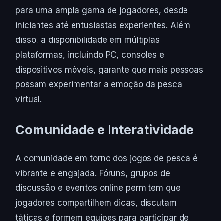
para uma ampla gama de jogadores, desde
iniciantes até entusiastas experientes. Além
disso, a disponibilidade em múltiplas
plataformas, incluindo PC, consoles e
dispositivos móveis, garante que mais pessoas
possam experimentar a emoção da pesca
virtual.
Comunidade e Interatividade
A comunidade em torno dos jogos de pesca é
vibrante e engajada. Fóruns, grupos de
discussão e eventos online permitem que
jogadores compartilhem dicas, discutam
táticas e formem equipes para participar de