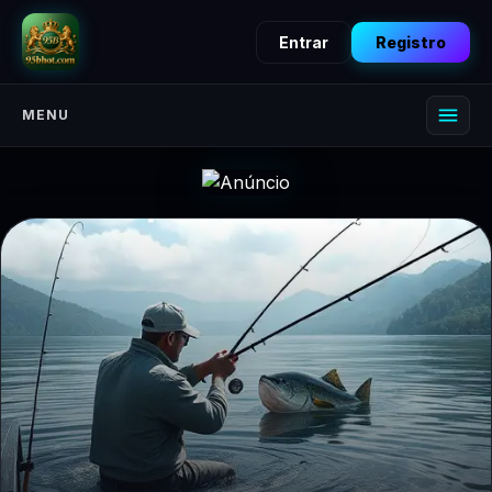
Entrar
Registro
MENU