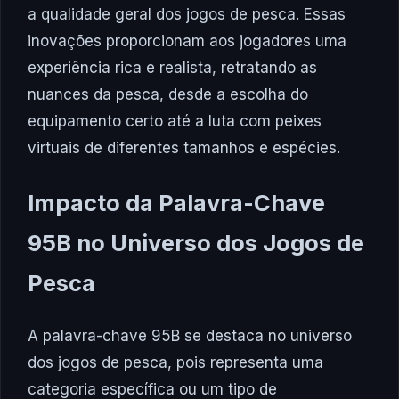
a qualidade geral dos jogos de pesca. Essas
inovações proporcionam aos jogadores uma
experiência rica e realista, retratando as
nuances da pesca, desde a escolha do
equipamento certo até a luta com peixes
virtuais de diferentes tamanhos e espécies.
Impacto da Palavra-Chave
95B no Universo dos Jogos de
Pesca
A palavra-chave 95B se destaca no universo
dos jogos de pesca, pois representa uma
categoria específica ou um tipo de