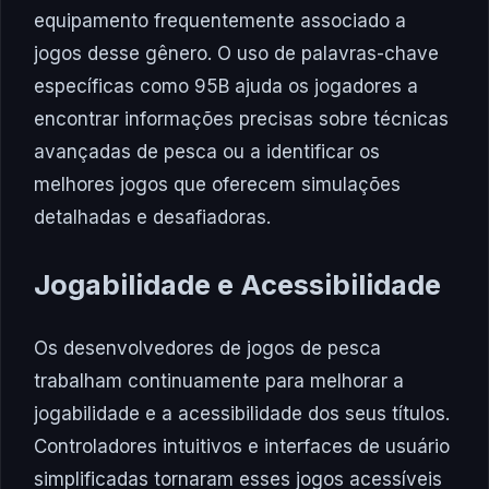
equipamento frequentemente associado a
jogos desse gênero. O uso de palavras-chave
específicas como 95B ajuda os jogadores a
encontrar informações precisas sobre técnicas
avançadas de pesca ou a identificar os
melhores jogos que oferecem simulações
detalhadas e desafiadoras.
Jogabilidade e Acessibilidade
Os desenvolvedores de jogos de pesca
trabalham continuamente para melhorar a
jogabilidade e a acessibilidade dos seus títulos.
Controladores intuitivos e interfaces de usuário
simplificadas tornaram esses jogos acessíveis