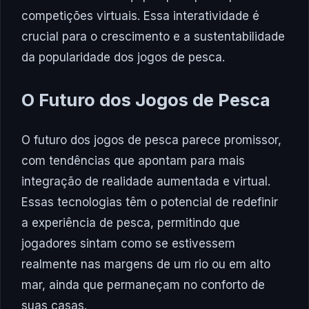
competições virtuais. Essa interatividade é
crucial para o crescimento e a sustentabilidade
da popularidade dos jogos de pesca.
O Futuro dos Jogos de Pesca
O futuro dos jogos de pesca parece promissor,
com tendências que apontam para mais
integração de realidade aumentada e virtual.
Essas tecnologias têm o potencial de redefinir
a experiência de pesca, permitindo que
jogadores sintam como se estivessem
realmente nas margens de um rio ou em alto
mar, ainda que permaneçam no conforto de
suas casas.