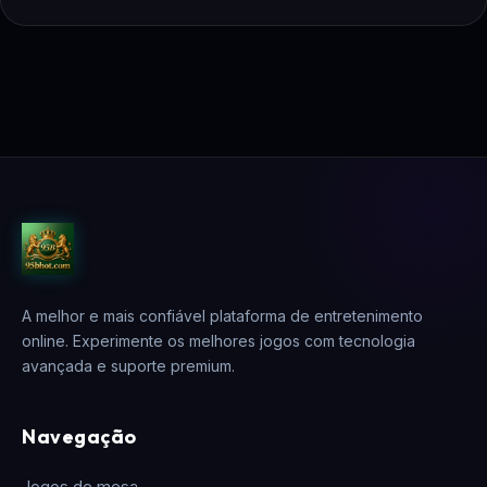
dominar este mundo intrincado.
A melhor e mais confiável plataforma de entretenimento
online. Experimente os melhores jogos com tecnologia
avançada e suporte premium.
Navegação
Jogos de mesa