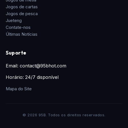
Jogos de cartas
Jogos de pesca
Jueteng
Contate-nos
Últimas Notícias
Suporte
Email: contact@95bhot.com
Horário: 24/7 disponível
Mapa do Site
© 2026 95B. Todos os direitos reservados.