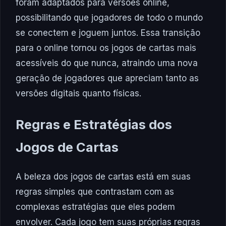
foram adaptados para versões online,
possibilitando que jogadores de todo o mundo
se conectem e joguem juntos. Essa transição
para o online tornou os jogos de cartas mais
acessíveis do que nunca, atraindo uma nova
geração de jogadores que apreciam tanto as
versões digitais quanto físicas.
Regras e Estratégias dos
Jogos de Cartas
A beleza dos jogos de cartas está em suas
regras simples que contrastam com as
complexas estratégias que eles podem
envolver. Cada jogo tem suas próprias regras