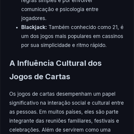
regras simples e por envolver
comunicação e psicologia entre
jogadores.
Blackjack:
Também conhecido como 21, é
um dos jogos mais populares em cassinos
por sua simplicidade e ritmo rápido.
A Influência Cultural dos
Jogos de Cartas
Os jogos de cartas desempenham um papel
significativo na interação social e cultural entre
as pessoas. Em muitos países, eles são parte
integrante das reuniões familiares, festivais e
celebrações. Além de servirem como uma