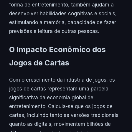
forma de entretenimento, também ajudam a
desenvolver habilidades cognitivas e sociais,
estimulando a memória, capacidade de fazer
previsões e leitura de outras pessoas.
O Impacto Econômico dos
Jogos de Cartas
Com o crescimento da indústria de jogos, os
jogos de cartas representam uma parcela
significativa da economia global de
entretenimento. Calcula-se que os jogos de
cartas, incluindo tanto as versões tradicionais
quanto as digitais, movimentem bilhões de