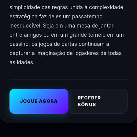
simplicidade das regras unida à complexidade
estratégica faz deles um passatempo
inesquecível. Seja em uma mesa de jantar
entre amigos ou em um grande torneio em um
cassino, os jogos de cartas continuam a
capturar a imaginação de jogadores de todas
as idades.
RECEBER
JOGUE AGORA
BÔNUS