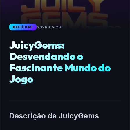
2026-05-29
NOTÍCIAS
JuicyGems:
Desvendando o
Fascinante Mundo do
Jogo
Descrição de JuicyGems