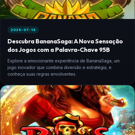
2026-07-16
Descubra BananaSaga: A Nova Sensação
dos Jogos com a Palavra-Chave 95B
Explore a emocionante experiência de BananaSaga, um
jogo inovador que combina diversão e estratégia, e
conheça suas regras envolventes.