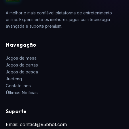
A melhor e mais confiável plataforma de entretenimento
online. Experimente os melhores jogos com tecnologia
avançada e suporte premium.
Navegação
Jogos de mesa
Jogos de cartas
Jogos de pesca
Jueteng
Contate-nos
Últimas Notícias
Suporte
Email: contact@95bhot.com