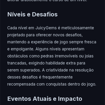
Níveis e Desafios
Cada nível em JuicyGems é meticulosamente
projetado para oferecer novos desafios,
mantendo a experiência de jogo sempre fresca
e empolgante. Alguns níveis apresentam
obstáculos como pedras irremovíveis ou joias
trancadas, exigindo habilidade extra para
serem superados. A criatividade na resolução
desses desafios é frequentemente
recompensada com conquistas dentro do jogo.
Eventos Atuais e Impacto